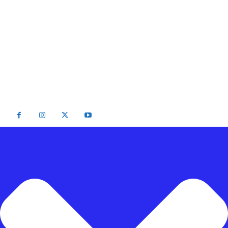
Network (JPNN).
Email : info@radarpalu.id
Email Redaksi : radarpalu01@gmail.com
Email Iklan : iklansulteng@gmail.com
Telepon Redaksi : (0451) 454 306 / Iklan : (0451) 424 054
2026 - Radar Palu All Rights Reserved Be