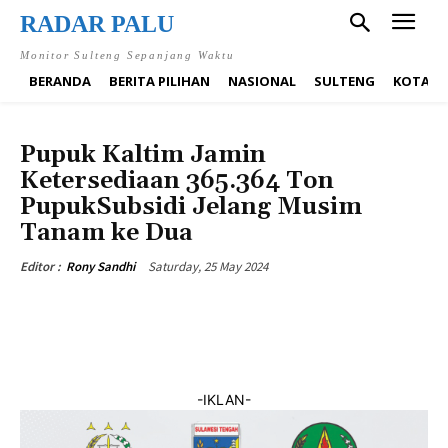
RADAR PALU
Monitor Sulteng Sepanjang Waktu
BERANDA
BERITA PILIHAN
NASIONAL
SULTENG
KOTA P
EKONOMI
Pupuk Kaltim Jamin
Ketersediaan 365.364 Ton
PupukSubsidi Jelang Musim
Tanam ke Dua
Saturday, 25 May 2024
Editor :
Rony Sandhi
-IKLAN-