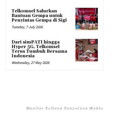
Telkomsel Salurkan
Bantuan Gempa untuk
Penyintas Gempa di Sigi
Tuesday, 7 July 2026
Dari simPATI hingga
Hyper 5G, Telkomsel
Terus Tumbuh Bersama
Indonesia
Wednesday, 27 May 2026
RADAR PALU
Monitor Sulteng Sepanjang Waktu
RadarPalu.id adalah Portal Berita Online koran Harian Umum Radar Palu,
Sulawesi Tengah dan merupakan Jaringan Media Jawa Pos National