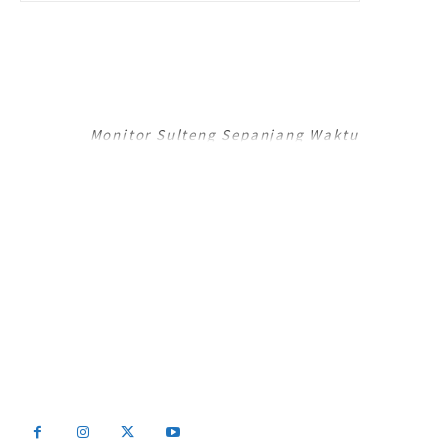
RADAR PALU
Monitor Sulteng Sepanjang Waktu
RadarPalu.id adalah Portal Berita Online koran Harian Umum Radar Palu,
Sulawesi Tengah dan merupakan Jaringan Media Jawa Pos National
Network (JPNN).
Email : info@radarpalu.id
Email Redaksi : radarpalu01@gmail.com
Email Iklan : iklansulteng@gmail.com
Telepon Redaksi : (0451) 454 306 / Iklan : (0451) 424 054
2026 - Radar Palu All Rights Reserved Be