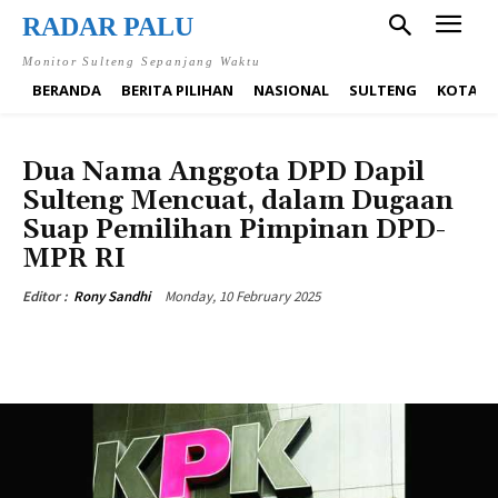
RADAR PALU
Monitor Sulteng Sepanjang Waktu
BERANDA
BERITA PILIHAN
NASIONAL
SULTENG
KOTA P
BERITA PILIHAN
NASIONAL
SULTENG
Dua Nama Anggota DPD Dapil
Sulteng Mencuat, dalam Dugaan
Suap Pemilihan Pimpinan DPD-
MPR RI
Monday, 10 February 2025
Editor :
Rony Sandhi