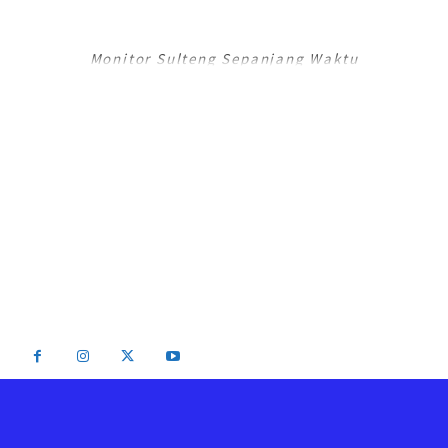
RADAR PALU
Monitor Sulteng Sepanjang Waktu
RadarPalu.id adalah Portal Berita Online koran Harian Umum Radar Palu,
Sulawesi Tengah dan merupakan Jaringan Media Jawa Pos National
Network (JPNN).
Email : info@radarpalu.id
Email Redaksi : radarpalu01@gmail.com
Email Iklan : iklansulteng@gmail.com
Telepon Redaksi : (0451) 454 306 / Iklan : (0451) 424 054
2026 - Radar Palu All Rights Reserved Be