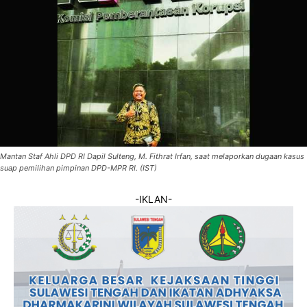
Mantan Staf Ahli DPD RI Dapil Sulteng, M. Fithrat Irfan, saat melaporkan dugaan kasus
suap pemilihan pimpinan DPD-MPR RI. (IST)
-IKLAN-