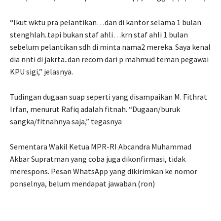
“Ikut wktu pra pelantikan…dan di kantor selama 1 bulan
stenghlah..tapi bukan staf ahli…krn staf ahli 1 bulan
sebelum pelantikan sdh di minta nama2 mereka. Saya kenal
dia nnti di jakrta..dan recom dari p mahmud teman pegawai
KPU sigi,” jelasnya.
Tudingan dugaan suap seperti yang disampaikan M. Fithrat
Irfan, menurut Rafiq adalah fitnah. “Dugaan/buruk
sangka/fitnahnya saja,” tegasnya
Sementara Wakil Ketua MPR-RI Abcandra Muhammad
Akbar Supratman yang coba juga dikonfirmasi, tidak
merespons. Pesan WhatsApp yang dikirimkan ke nomor
ponselnya, belum mendapat jawaban.(ron)