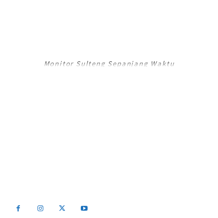
RADAR PALU
Monitor Sulteng Sepanjang Waktu
RadarPalu.id adalah Portal Berita Online koran Harian Umum Radar Palu,
Sulawesi Tengah dan merupakan Jaringan Media Jawa Pos National
Network (JPNN).
Email : info@radarpalu.id
Email Redaksi : radarpalu01@gmail.com
Email Iklan : iklansulteng@gmail.com
Telepon Redaksi : (0451) 454 306 / Iklan : (0451) 424 054
2026 - Radar Palu All Rights Reserved Be