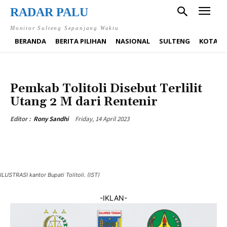
RADAR PALU
Monitor Sulteng Sepanjang Waktu
BERANDA
BERITA PILIHAN
NASIONAL
SULTENG
KOTA P
BERITA PILIHAN
DAERAH
TOLI-TOLI
HUKUM & KRIMINAL
NASIONAL
SULTENG
Pemkab Tolitoli Disebut Terlilit
Utang 2 M dari Rentenir
Friday, 14 April 2023
Editor :
Rony Sandhi
ILUSTRASI kantor Bupati Tolitoli. (IST)
-IKLAN-