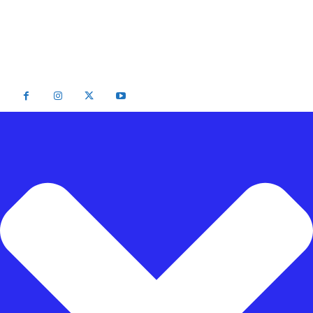
Email Iklan : iklansulteng@gmail.com
Telepon Redaksi : (0451) 454 306 / Iklan : (0451) 424 054
2026 - Radar Palu All Rights Reserved Be