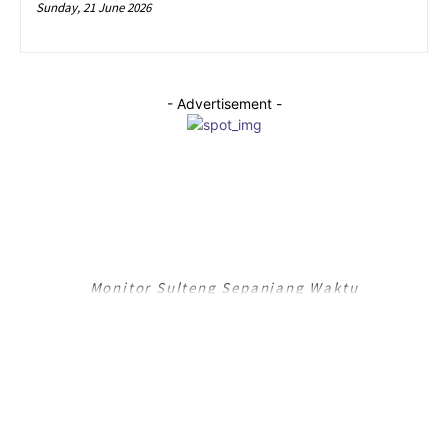
Sunday, 21 June 2026
- Advertisement -
RADAR PALU
Monitor Sulteng Sepanjang Waktu
RadarPalu.id adalah Portal Berita Online koran Harian Umum Radar Palu,
Sulawesi Tengah dan merupakan Jaringan Media Jawa Pos National
Network (JPNN).
Email : info@radarpalu.id
Email Redaksi : radarpalu01@gmail.com