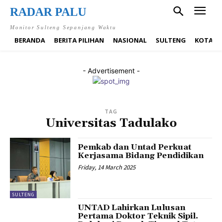
RADAR PALU
Monitor Sulteng Sepanjang Waktu
BERANDA
BERITA PILIHAN
NASIONAL
SULTENG
KOTA P
- Advertisement -
TAG
Universitas Tadulako
Pemkab dan Untad Perkuat
Kerjasama Bidang Pendidikan
Friday, 14 March 2025
SULTENG
UNTAD Lahirkan Lulusan
Pertama Doktor Teknik Sipil.