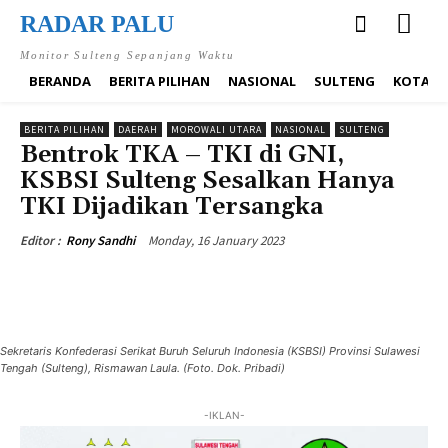
RADAR PALU
Monitor Sulteng Sepanjang Waktu
BERANDA
BERITA PILIHAN
NASIONAL
SULTENG
KOTA P
BERITA PILIHAN
DAERAH
MOROWALI UTARA
NASIONAL
SULTENG
Bentrok TKA – TKI di GNI,
KSBSI Sulteng Sesalkan Hanya
TKI Dijadikan Tersangka
Monday, 16 January 2023
Editor :
Rony Sandhi
Sekretaris Konfederasi Serikat Buruh Seluruh Indonesia (KSBSI) Provinsi Sulawesi
Tengah (Sulteng), Rismawan Laula. (Foto. Dok. Pribadi)
-IKLAN-