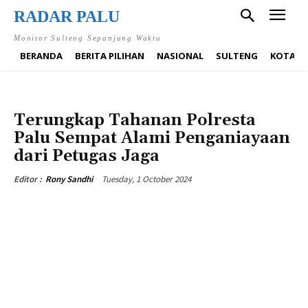
RADAR PALU
Monitor Sulteng Sepanjang Waktu
BERANDA
BERITA PILIHAN
NASIONAL
SULTENG
KOTA P
BERITA PILIHAN
DAERAH
KOTA PALU
HUKUM & KRIMINAL
NASIONAL
SULTENG
Terungkap Tahanan Polresta
Palu Sempat Alami Penganiayaan
dari Petugas Jaga
Tuesday, 1 October 2024
Editor :
Rony Sandhi