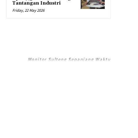
Tantangan Industri
Friday, 22 May 2026
RADAR PALU
Monitor Sulteng Sepanjang Waktu
RadarPalu.id adalah Portal Berita Online koran Harian Umum Radar Palu,
Sulawesi Tengah dan merupakan Jaringan Media Jawa Pos National
Network (JPNN).
Email : info@radarpalu.id
Email Redaksi : radarpalu01@gmail.com
Email Iklan : iklansulteng@gmail.com
Telepon Redaksi : (0451) 454 306 / Iklan : (0451) 424 054