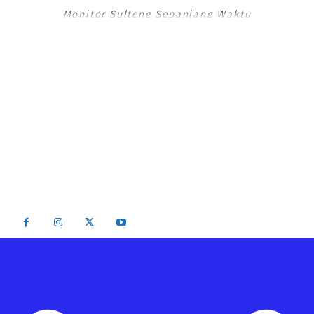
Monitor Sulteng Sepanjang Waktu
RadarPalu.id adalah Portal Berita Online koran Harian Umum Radar Palu,
Sulawesi Tengah dan merupakan Jaringan Media Jawa Pos National
Network (JPNN).
Email : info@radarpalu.id
Email Redaksi : radarpalu01@gmail.com
Email Iklan : iklansulteng@gmail.com
Telepon Redaksi : (0451) 454 306 / Iklan : (0451) 424 054
2026 - Radar Palu All Rights Reserved Be