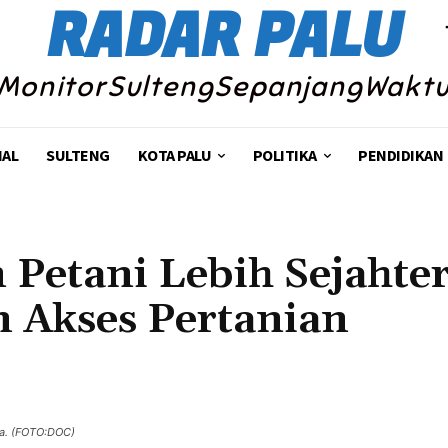
RADAR PALU
MonitorSultengSepanjangWakt
NAL
SULTENG
KOTA PALU
POLITIKA
PENDIDIKAN
 Petani Lebih Sejahte
 Akses Pertanian
Share
ya. (FOTO:DOC)