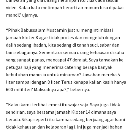
bahwa air yang dia bilang melimpah itu tidak ada sesuai
video. Kalau kata melimpah berarti air minum bisa dipakai
mandi,” ujarnya.
“Pihak Babussalam Mustamin justru mengintimidasi
jamaah kloter 8 agar tidak protes dan mengeluh dengan
dalih sedang ibadah, kita sedang di tanah suci, sabar dan
lain sebagainya. Sementara semua orang kehausan di suhu
yang sangat panas, mencapai 47 derajat. Saya tanyakan ke
petugas haji yang menerima catering berapa banyak
kebutuhan manusia untuk minuman? Jawaban mereka 5
liter sampai dengan 8 liter. Terus kenapa kalian kasih hanya
600 mililiter? Maksudnya apa?,” bebernya.
“Kalau kami terlihat emosi itu wajar saja. Saya juga tidak
sendirian, saya bersama jamaah Kloter 14 dimana saya
berada. Sikap seperti itu karena sedang berjuang agar kami
tidak kehausan dan kelaparan lagi. Ini juga menjadi bahan