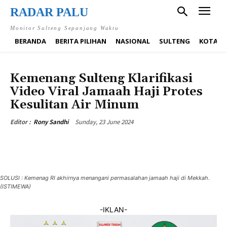
RADAR PALU
Monitor Sulteng Sepanjang Waktu
BERANDA
BERITA PILIHAN
NASIONAL
SULTENG
KOTA P
BERITA PILIHAN
DAERAH
NASIONAL
RELIGI
SULTENG
Kemenang Sulteng Klarifikasi
Video Viral Jamaah Haji Protes
Kesulitan Air Minum
Sunday, 23 June 2024
Editor :
Rony Sandhi
SOLUSI : Kemenag RI akhirnya menangani permasalahan jamaah haji di Mekkah.
(ISTIMEWA)
-IKLAN-