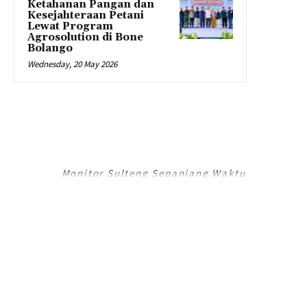
Ketahanan Pangan dan
Kesejahteraan Petani
Lewat Program
Agrosolution di Bone
Bolango
Wednesday, 20 May 2026
RADAR PALU
Monitor Sulteng Sepanjang Waktu
RadarPalu.id adalah Portal Berita Online koran Harian Umum Radar Palu,
Sulawesi Tengah dan merupakan Jaringan Media Jawa Pos National
Network (JPNN).
Email : info@radarpalu.id
Email Redaksi : radarpalu01@gmail.com
Email Iklan : iklansulteng@gmail.com
Telepon Redaksi : (0451) 454 306 / Iklan : (0451) 424 054