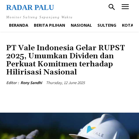
RADAR PALU
Monitor Sulteng Sepanjang Waktu
BERANDA
BERITA PILIHAN
NASIONAL
SULTENG
KOTA P
BERITA PILIHAN
DAERAH
EKONOMI
NASIONAL
PT Vale Indonesia Gelar RUPST
2025, Umumkan Dividen dan
Perkuat Komitmen terhadap
Hilirisasi Nasional
Thursday, 12 June 2025
Editor :
Rony Sandhi