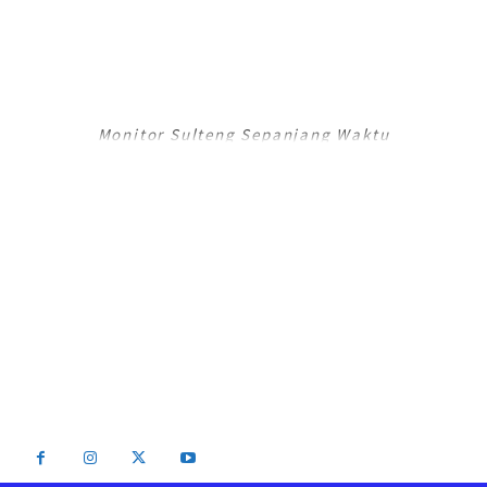
RADAR PALU
Monitor Sulteng Sepanjang Waktu
RadarPalu.id adalah Portal Berita Online koran Harian Umum Radar Palu,
Sulawesi Tengah dan merupakan Jaringan Media Jawa Pos National
Network (JPNN).
Email : info@radarpalu.id
Email Redaksi : radarpalu01@gmail.com
Email Iklan : iklansulteng@gmail.com
Telepon Redaksi : (0451) 454 306 / Iklan : (0451) 424 054
2026 - Radar Palu All Rights Reserved Be